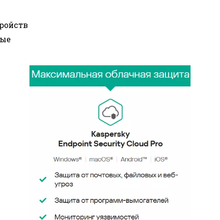
ройств
ные