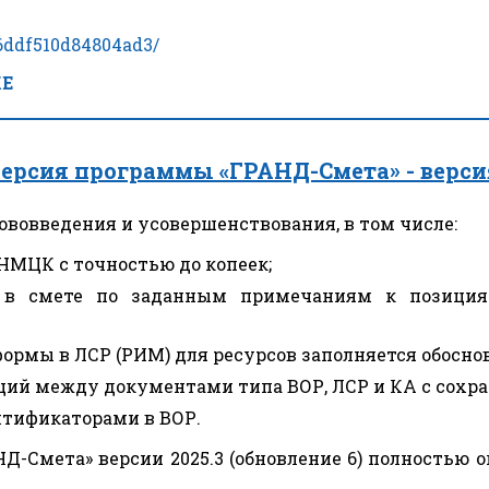
76ddf510d84804ad3/
КЕ
ерсия программы «ГРАНД-Смета» - версия
вовведения и усовершенствования, в том числе:
НМЦК с точностью до копеек;
й в смете по заданным примечаниям к позици
ормы в ЛСР (РИМ) для ресурсов заполняется обосно
ий между документами типа ВОР, ЛСР и КА с сохра
нтификаторами в ВОР.
Д-Смета» версии 2025.3 (обновление 6) полностью 