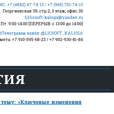
С: +7 (4842) 47-74-13
/ +7 (965) 701-74-13
. Георгиевская 39, стр.2
,
3 этаж
,
офис 30
licsoft-kaluga@yandex.ru
Пт. 9:00-14:00 [ПЕРЕРЫВ: с 13:00 до 14:00]
Телеграмм канал: @LICSOFT_KALUGA
: +7 910-595-68-23 / +7 902-930-81-84
ТИЯ
 тему: «Ключевые изменения